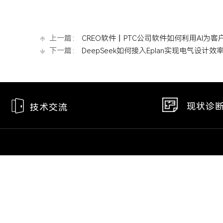
上一篇：
CREO软件丨PTC公司软件如何利用AI为
下一篇：
DeepSeek如何接入Eplan实现电气设计
现状诊
技术交流
产品中心
解决方案
服务支持
Eplan电气设计
机电协同解决方案
PLM系统实施服
Creo三维设计
企业数字化解决方案
应用集成