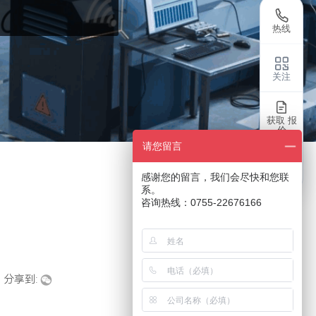
热线
关注
获取 报
价
请您留言
返回
感谢您的留言，我们会尽快和您联
系。
咨询热线：0755-22676166
分享到: