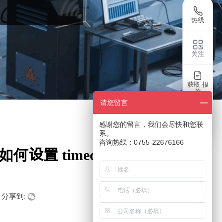
热线
关注
获取 报
价
请您留言
返回
感谢您的留言，我们会尽快和您联
系。
咨询热线：0755-22676166
中如何设置 timeout 的值
分享到: