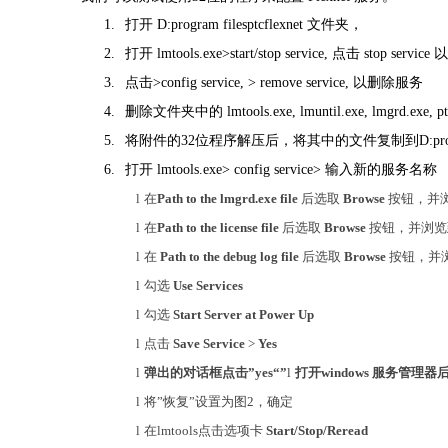
1.
打开
D:program filesptcflexnet
文件夹，
2.
打开
lmtools.exe>start/stop service,
点击
stop service
以
3.
点击
>config service, > remove service,
以删除服务
4.
删除文件夹中的
lmtools.exe, lmuntil.exe, lmgrd.exe, p
5.
将附件的
32位程序解压后，将其中的文件复制到D:program f
6.
打开
lmtools.exe> config service>
输入新的服务名称
l
在
Path to the lmgrd.exe file
后选取
Browse
按钮，并
l
在
Path to the license file
后选取
Browse
按钮，并浏
l
在
Path to the debug log file
后选取
Browse
按钮，并
l
勾选
Use Services
l
勾选
Start Server at Power Up
l
点击
Save Service
>
Yes
l
弹出的对话框点击
”yes“”
l
打开windows 服务管
l
将
”恢复”设置为图2，确定
l
在
lmtools点击选项卡
Start/Stop/Reread