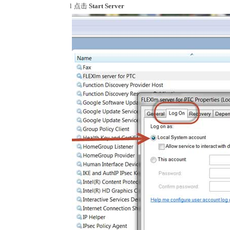
l
点击
Start Server