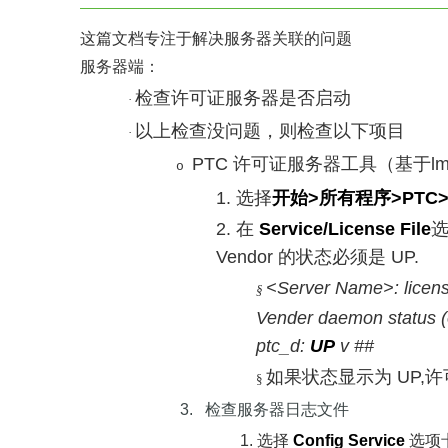
这篇文档专注于解决服务器关联的问题
服务器端：
检查许可证服务器是否启动
·
以上检查没问题，则检查以下项目
·
PTC
许可证服务器工具（基于
l
o
1.
选择
开始
>
所有程序
>PTC>
2.
在
Service/License File
Vendor
的状态必须是
UP
<Server Name>: licen
§
Vender daemon status 
ptc_d:
UP
v ##
如果状态显示为
UP,
许
§
3.
检查服务器日志文件
1.
选择
Config Service
选项