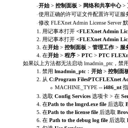
开始
>
控制面板
>
网络和共享中心
>
·
使用正确的许可证文件配置许可证服
·
修改
FLEXnet Admin License Se
·
1.
用记事本
打开
<FLEXnet Admin Li
2.
用记事本
打开
<FLEXnet Admin Li
3.
在
开始
>
控制面板
>
管理工作
>
服
4.
在
开始
>
程序
>
PTC
>
PTC FLEXnet
如果以上方法都无法启动
lmadmin_ptc，
1.
禁用
lmadmin_ptc
：
开始
>
控制面
2.
从
C:Program FilesPTCFLEXnet 
MACHINE_TYPE --
i486_nt
指
o
3.
选取
Config Services
选项卡
> 在
Se
4.
在
Path to the lmgrd.exe file
后选取
5.
在
Path to the license file
后选取
Bro
6.
在
Path to the debug log file
后选取