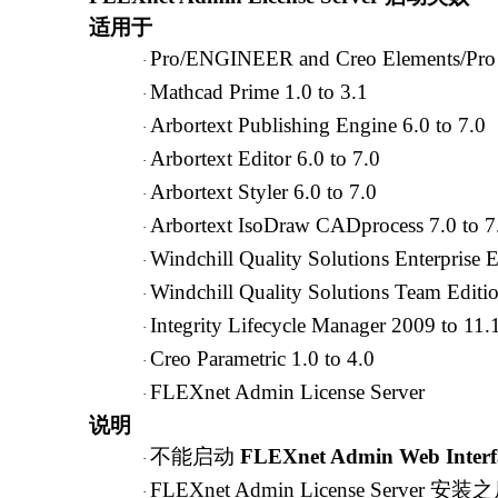
适用于
Pro/ENGINEER and Creo Elements/Pro Wi
·
Mathcad Prime 1.0 to 3.1
·
Arbortext Publishing Engine 6.0 to 7.0
·
Arbortext Editor 6.0 to 7.0
·
Arbortext Styler 6.0 to 7.0
·
Arbortext IsoDraw CADprocess 7.0 to 7
·
Windchill Quality Solutions Enterprise E
·
Windchill Quality Solutions Team Editio
·
Integrity Lifecycle Manager 2009 to 11.
·
Creo Parametric 1.0 to 4.0
·
FLEXnet Admin License Server
·
说明
不能启动
FLEXnet Admin Web Interf
·
FLEXnet Admin License Serv
·