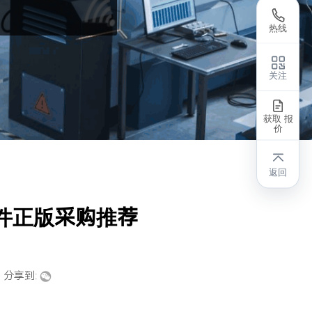
热线
关注
获取 报
价
返回
an软件正版采购推荐
分享到: