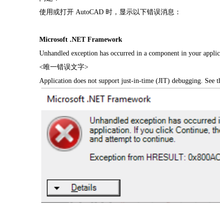
使用或打开
AutoCAD 时，显示以下错误消息：
Microsoft .NET Framework
Unhandled exception has occurred in a component in your applicat
<唯一错误文字>
Application does not support just-in-time (JIT) debugging. See t