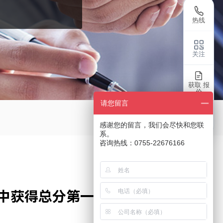
热线
关注
获取 报
价
请您留言
返回
感谢您的留言，我们会尽快和您联
系。
咨询热线：0755-22676166
估中获得总分第一