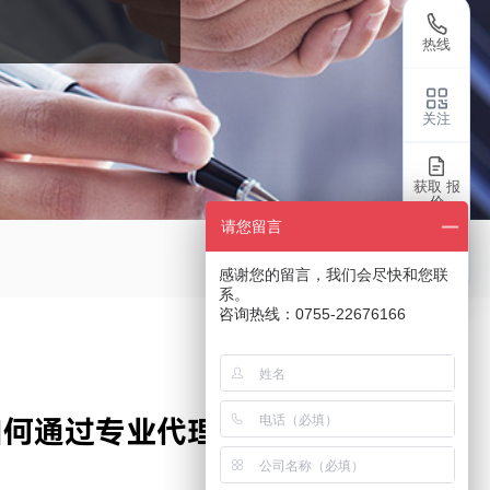
热线
关注
获取 报
价
请您留言
返回
感谢您的留言，我们会尽快和您联
系。
咨询热线：0755-22676166
？如何通过专业代理商实现降本增效？