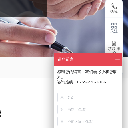
热线
关注
获取 报
价
请您留言
返回
感谢您的留言，我们会尽快和您联
系。
咨询热线：0755-22676166
能