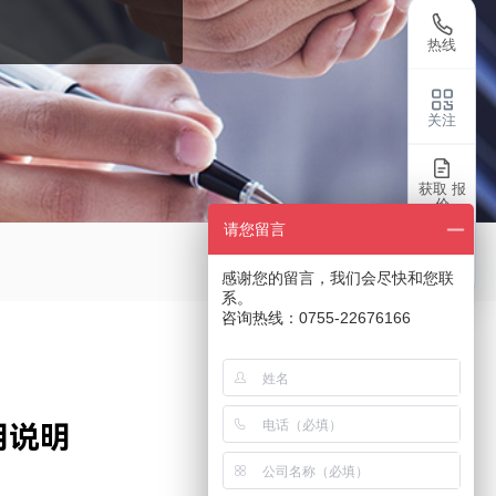
热线
关注
获取 报
价
请您留言
返回
感谢您的留言，我们会尽快和您联
系。
咨询热线：0755-22676166
用说明