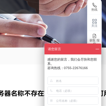
热线
关注
获取 报
价
请您留言
返回
感谢您的留言，我们会尽快和您联
系。
咨询热线：0755-22676166
服务器名称不存在或当前在网络上不可