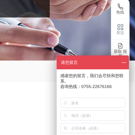
热线
关注
获取 报
价
请您留言
返回
感谢您的留言，我们会尽快和您联
系。
咨询热线：0755-22676166